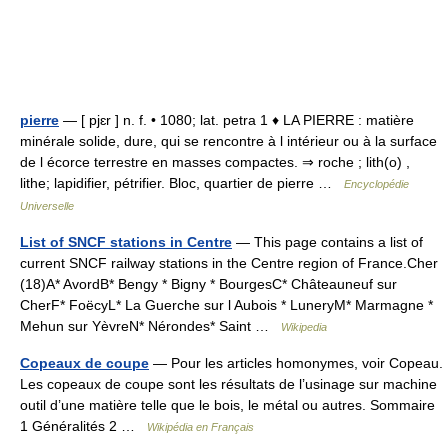
pierre
— [ pjɛr ] n. f. • 1080; lat. petra 1 ♦ LA PIERRE : matière
minérale solide, dure, qui se rencontre à l intérieur ou à la surface
de l écorce terrestre en masses compactes. ⇒ roche ; lith(o) ,
lithe; lapidifier, pétrifier. Bloc, quartier de pierre …
Encyclopédie
Universelle
List of SNCF stations in Centre
— This page contains a list of
current SNCF railway stations in the Centre region of France.Cher
(18)A* AvordB* Bengy * Bigny * BourgesC* Châteauneuf sur
CherF* FoëcyL* La Guerche sur l Aubois * LuneryM* Marmagne *
Mehun sur YèvreN* Nérondes* Saint …
Wikipedia
Copeaux de coupe
— Pour les articles homonymes, voir Copeau.
Les copeaux de coupe sont les résultats de l’usinage sur machine
outil d’une matière telle que le bois, le métal ou autres. Sommaire
1 Généralités 2 …
Wikipédia en Français