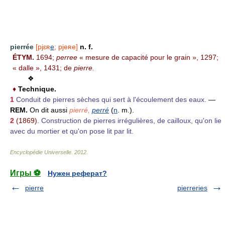
pierrée
[pjɛʀ
e
; pjeʀe]
n. f.
ÉTYM.
1694;
perree
« mesure de capacité pour le grain », 1297;
« dalle », 1431; de
pierre.
❖
♦
Technique.
1
Conduit de pierres sèches qui sert à l'écoulement des eaux.
—
REM.
On dit aussi
pierré,
perré
(
n
. m.).
2
(1869).
Construction de pierres irrégulières, de cailloux, qu'on lie
avec du mortier et qu'on pose lit par lit.
Encyclopédie Universelle
.
2012
.
Игры ⚽
Нужен реферат?
pierre
pierreries