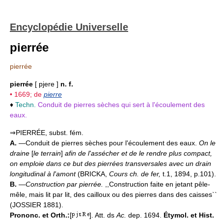
Encyclopédie Universelle
pierrée
pierrée
pierrée
[ pjere ]
n. f.
• 1669; de
pierre
♦
Techn.
Conduit de pierres sèches qui sert à l'écoulement des
eaux.
⇒PIERRÉE, subst. fém.
A.
—Conduit de pierres sèches pour l'écoulement des eaux.
On le
draine
[
le terrain
]
afin de l'assécher et de le rendre plus compact,
on emploie dans ce but des pierrées transversales avec un drain
longitudinal à l'amont
(BRICKA,
Cours ch. de fer,
t.1, 1894, p.101).
B.
—
Construction par pierrée.
,,Construction faite en jetant pêle-
mêle, mais lit par lit, des cailloux ou des pierres dans des caisses``
(JOSSIER 1881).
Prononc. et Orth.:
[
]. Att. ds
Ac.
dep. 1694.
Étymol. et Hist.