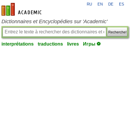
RU
EN
DE
ES
fr-academic.com
Dictionnaires et Encyclopédies sur 'Academic'
Recherche!
interprétations
traductions
livres
Игры ⚽