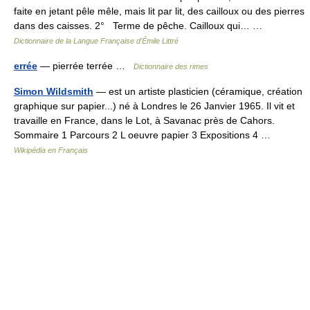
faite en jetant pêle mêle, mais lit par lit, des cailloux ou des pierres
dans des caisses. 2° Terme de pêche. Cailloux qui… …
Dictionnaire de la Langue Française d'Émile Littré
errée
— pierrée terrée …
Dictionnaire des rimes
Simon Wildsmith
— est un artiste plasticien (céramique, création
graphique sur papier...) né à Londres le 26 Janvier 1965. Il vit et
travaille en France, dans le Lot, à Savanac près de Cahors.
Sommaire 1 Parcours 2 L oeuvre papier 3 Expositions 4 …
Wikipédia en Français