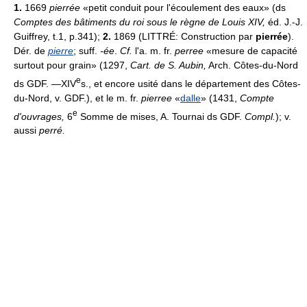
1.
1669
pierrée
«petit conduit pour l'écoulement des eaux» (ds
Comptes des bâtiments du roi sous le règne de Louis XIV,
éd. J.-J.
Guiffrey, t.1, p.341);
2.
1869 (LITTRÉ: Construction par
pierrée
).
Dér. de
pierre
; suff.
-ée
.
Cf.
l'a. m. fr.
perree
«mesure de capacité
surtout pour grain» (1297,
Cart. de S. Aubin,
Arch. Côtes-du-Nord
e
ds GDF. —XIV
s., et encore usité dans le département des Côtes-
du-Nord, v. GDF.), et le m. fr.
pierree
«
dalle
» (1431,
Compte
e
d'ouvrages,
6
Somme de mises, A. Tournai ds GDF.
Compl.
); v.
aussi
perré.